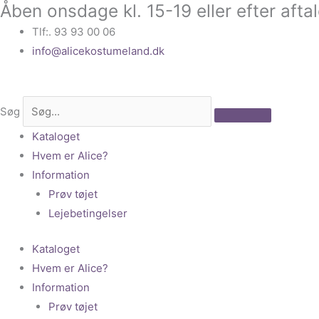
Åben onsdage kl. 15-19 eller efter afta
Gå
til
Tlf:. 93 93 00 06
indholdet
info@alicekostumeland.dk
Søg
Kataloget
Hvem er Alice?
Information
Prøv tøjet
Lejebetingelser
Kataloget
Hvem er Alice?
Information
Prøv tøjet