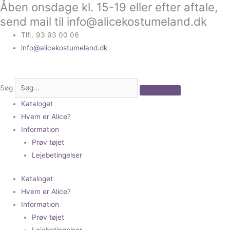
Åben onsdage kl. 15-19 eller efter aftale,
Gå
til
send mail til info@alicekostumeland.dk
indholdet
Tlf:. 93 93 00 06
info@alicekostumeland.dk
Søg
Kataloget
Hvem er Alice?
Information
Prøv tøjet
Lejebetingelser
Kataloget
Hvem er Alice?
Information
Prøv tøjet
Lejebetingelser