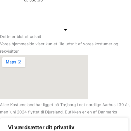
kr.
550,00
Dette er blot et udsnit
Vores hjemmeside viser kun et lille udsnit af vores kostumer og
rekvisitter
Alice Kostumeland har ligget på Trøjborg i det nordlige Aarhus i 30 år,
men juni 2024 flyttet til Djursland. Butikken er en af Danmarks
største festtøj- og kostumeudlejninger med over5.000 kostumer og
Vi værdsætter dit privatliv
10.000 rekvisitter!