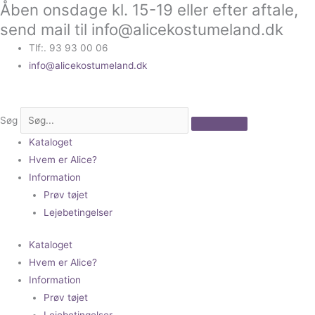
Åben onsdage kl. 15-19 eller efter aftale,
Gå
til
send mail til info@alicekostumeland.dk
indholdet
Tlf:. 93 93 00 06
info@alicekostumeland.dk
Søg
Kataloget
Hvem er Alice?
Information
Prøv tøjet
Lejebetingelser
Kataloget
Hvem er Alice?
Information
Prøv tøjet
Lejebetingelser