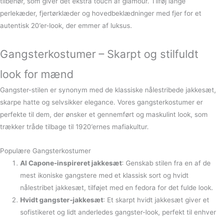
tilbehør, som giver det ekstra touch af glamour. Tilføj lange
perlekæder, fjertørklæder og hovedbeklædninger med fjer for et
autentisk 20’er-look, der emmer af luksus.
Gangsterkostumer – Skarpt og stilfuldt
look for mænd
Gangster-stilen er synonym med de klassiske nålestribede jakkesæt,
skarpe hatte og selvsikker elegance. Vores gangsterkostumer er
perfekte til dem, der ønsker et gennemført og maskulint look, som
trækker tråde tilbage til 1920’ernes mafiakultur.
Populære Gangsterkostumer
Al Capone-inspireret jakkesæt
: Genskab stilen fra en af de
mest ikoniske gangstere med et klassisk sort og hvidt
nålestribet jakkesæt, tilføjet med en fedora for det fulde look.
Hvidt gangster-jakkesæt
: Et skarpt hvidt jakkesæt giver et
sofistikeret og lidt anderledes gangster-look, perfekt til enhver