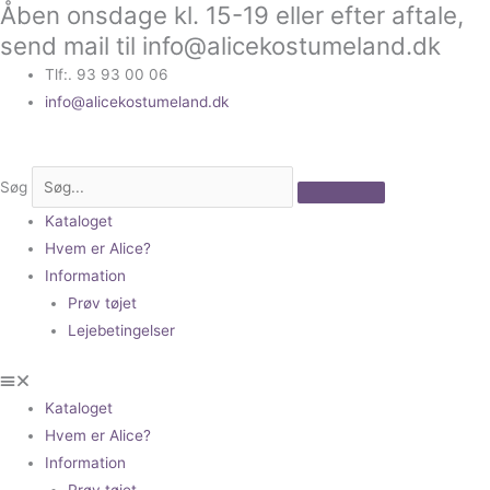
Åben onsdage kl. 15-19 eller efter aftale,
Gå
til
send mail til info@alicekostumeland.dk
indholdet
Tlf:. 93 93 00 06
info@alicekostumeland.dk
Søg
Kataloget
Hvem er Alice?
Information
Prøv tøjet
Lejebetingelser
Kataloget
Hvem er Alice?
Information
Prøv tøjet