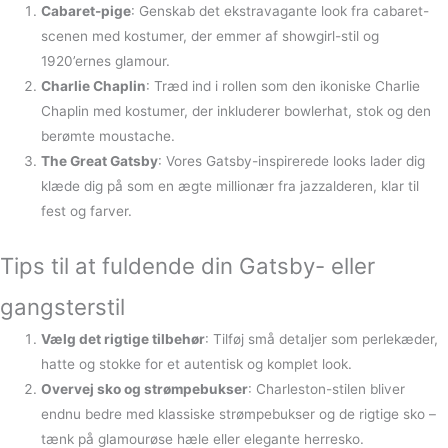
Cabaret-pige
: Genskab det ekstravagante look fra cabaret-
scenen med kostumer, der emmer af showgirl-stil og
1920’ernes glamour.
Charlie Chaplin
: Træd ind i rollen som den ikoniske Charlie
Chaplin med kostumer, der inkluderer bowlerhat, stok og den
berømte moustache.
The Great Gatsby
: Vores Gatsby-inspirerede looks lader dig
klæde dig på som en ægte millionær fra jazzalderen, klar til
fest og farver.
Tips til at fuldende din Gatsby- eller
gangsterstil
Vælg det rigtige tilbehør
: Tilføj små detaljer som perlekæder,
hatte og stokke for et autentisk og komplet look.
Overvej sko og strømpebukser
: Charleston-stilen bliver
endnu bedre med klassiske strømpebukser og de rigtige sko –
tænk på glamourøse hæle eller elegante herresko.