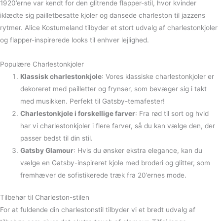
1920’erne var kendt for den glitrende flapper-stil, hvor kvinder
iklædte sig pailletbesatte kjoler og dansede charleston til jazzens
rytmer. Alice Kostumeland tilbyder et stort udvalg af charlestonkjoler
og flapper-inspirerede looks til enhver lejlighed.
Populære Charlestonkjoler
Klassisk charlestonkjole
: Vores klassiske charlestonkjoler er
dekoreret med pailletter og frynser, som bevæger sig i takt
med musikken. Perfekt til Gatsby-temafester!
Charlestonkjole i forskellige farver
: Fra rød til sort og hvid
har vi charlestonkjoler i flere farver, så du kan vælge den, der
passer bedst til din stil.
Gatsby Glamour
: Hvis du ønsker ekstra elegance, kan du
vælge en Gatsby-inspireret kjole med broderi og glitter, som
fremhæver de sofistikerede træk fra 20’ernes mode.
Tilbehør til Charleston-stilen
For at fuldende din charlestonstil tilbyder vi et bredt udvalg af