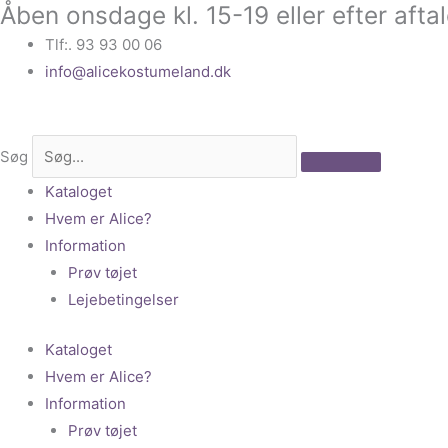
Åben onsdage kl. 15-19 eller efter afta
Gå
til
Tlf:. 93 93 00 06
indholdet
info@alicekostumeland.dk
Søg
Kataloget
Hvem er Alice?
Information
Prøv tøjet
Lejebetingelser
Kataloget
Hvem er Alice?
Information
Prøv tøjet