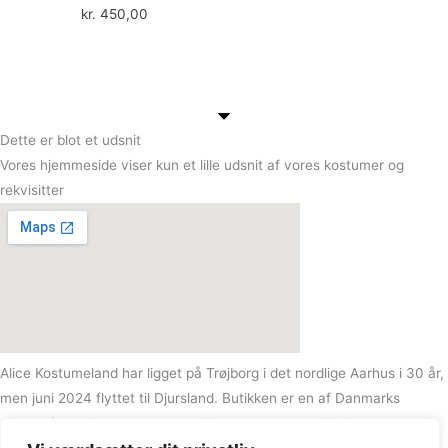
kr.
450,00
Dette er blot et udsnit
Vores hjemmeside viser kun et lille udsnit af vores kostumer og
rekvisitter
Alice Kostumeland har ligget på Trøjborg i det nordlige Aarhus i 30 år,
men juni 2024 flyttet til Djursland. Butikken er en af Danmarks
største festtøj- og kostumeudlejninger med over5.000 kostumer og
10.000 rekvisitter!