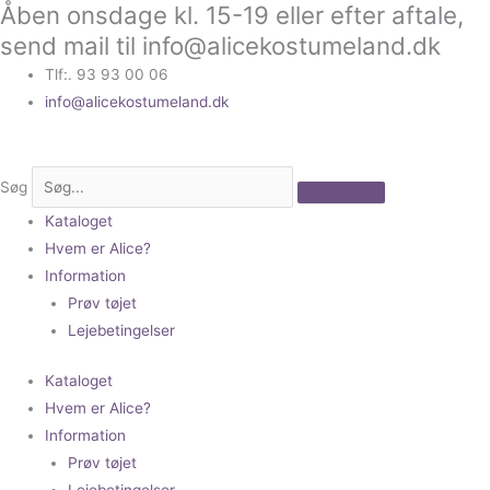
Åben onsdage kl. 15-19 eller efter aftale,
Gå
til
send mail til info@alicekostumeland.dk
indholdet
Tlf:. 93 93 00 06
info@alicekostumeland.dk
Søg
Kataloget
Hvem er Alice?
Information
Prøv tøjet
Lejebetingelser
Kataloget
Hvem er Alice?
Information
Prøv tøjet
Lejebetingelser