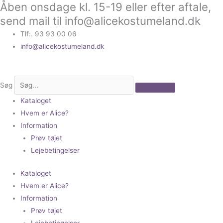
Åben onsdage kl. 15-19 eller efter aftale,
Gå
til
send mail til info@alicekostumeland.dk
indholdet
Tlf:. 93 93 00 06
info@alicekostumeland.dk
Søg
Kataloget
Hvem er Alice?
Information
Prøv tøjet
Lejebetingelser
Kataloget
Hvem er Alice?
Information
Prøv tøjet
Lejebetingelser