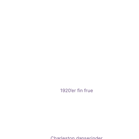
1920’er fin frue
Charleston danserinder