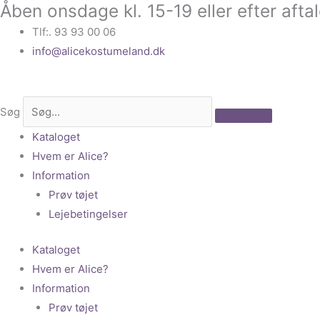
Åben onsdage kl. 15-19 eller efter afta
Gå
til
Tlf:. 93 93 00 06
indholdet
info@alicekostumeland.dk
Søg
Kataloget
Hvem er Alice?
Information
Prøv tøjet
Lejebetingelser
Kataloget
Hvem er Alice?
Information
Prøv tøjet