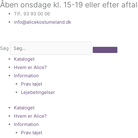
Åben onsdage kl. 15-19 eller efter afta
Gå
til
Tlf:. 93 93 00 06
indholdet
info@alicekostumeland.dk
Søg
Kataloget
Hvem er Alice?
Information
Prøv tøjet
Lejebetingelser
Kataloget
Hvem er Alice?
Information
Prøv tøjet