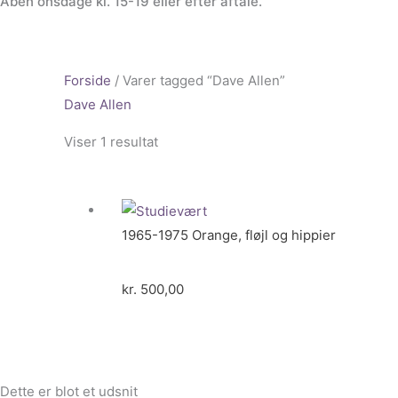
Åben onsdage kl. 15-19 eller efter aftale.
Forside
/ Varer tagged “Dave Allen”
Dave Allen
Viser 1 resultat
1965-1975 Orange, fløjl og hippier
kr.
500,00
Dette er blot et udsnit