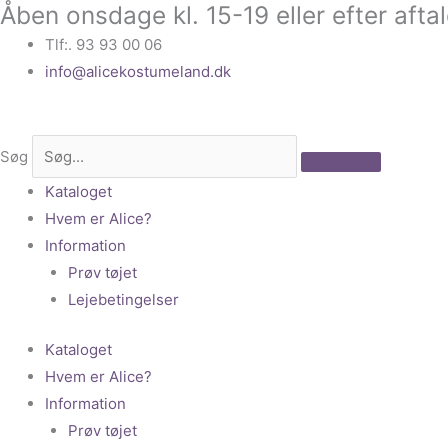
Åben onsdage kl. 15-19 eller efter afta
Gå
til
Tlf:. 93 93 00 06
indholdet
info@alicekostumeland.dk
Søg
Kataloget
Hvem er Alice?
Information
Prøv tøjet
Lejebetingelser
Kataloget
Hvem er Alice?
Information
Prøv tøjet