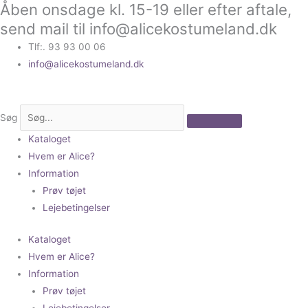
Åben onsdage kl. 15-19 eller efter aftale,
Gå
til
send mail til info@alicekostumeland.dk
indholdet
Tlf:. 93 93 00 06
info@alicekostumeland.dk
Søg
Kataloget
Hvem er Alice?
Information
Prøv tøjet
Lejebetingelser
Kataloget
Hvem er Alice?
Information
Prøv tøjet
Lejebetingelser