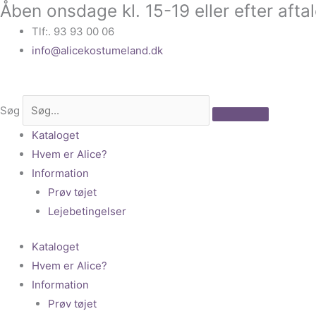
Åben onsdage kl. 15-19 eller efter afta
Gå
til
Tlf:. 93 93 00 06
indholdet
info@alicekostumeland.dk
Søg
Kataloget
Hvem er Alice?
Information
Prøv tøjet
Lejebetingelser
Kataloget
Hvem er Alice?
Information
Prøv tøjet