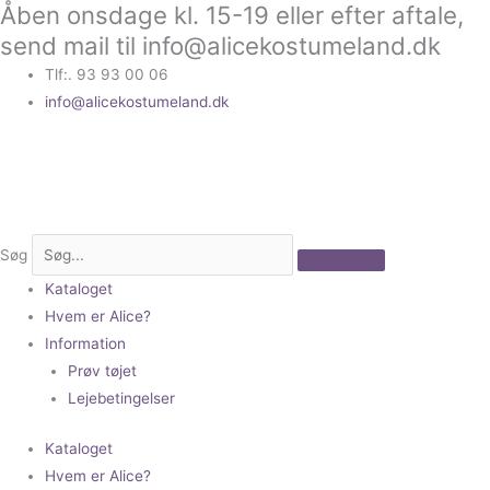
Åben onsdage kl. 15-19 eller efter aftale,
Gå
til
send mail til info@alicekostumeland.dk
indholdet
Tlf:. 93 93 00 06
info@alicekostumeland.dk
Søg
Kataloget
Hvem er Alice?
Information
Prøv tøjet
Lejebetingelser
Kataloget
Hvem er Alice?