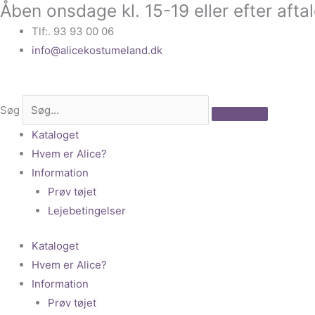
Åben onsdage kl. 15-19 eller efter afta
Gå
til
Tlf:. 93 93 00 06
indholdet
info@alicekostumeland.dk
Søg
Kataloget
Hvem er Alice?
Information
Prøv tøjet
Lejebetingelser
Kataloget
Hvem er Alice?
Information
Prøv tøjet