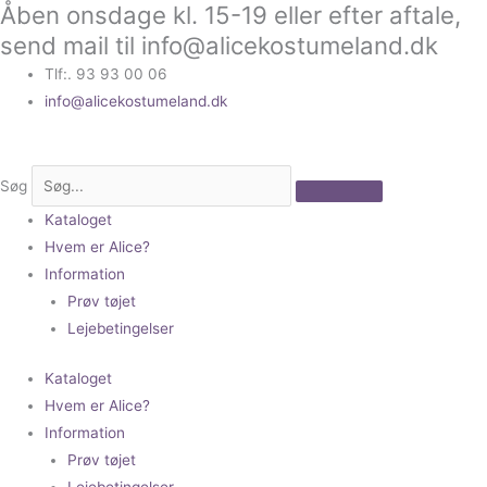
Åben onsdage kl. 15-19 eller efter aftale,
Gå
til
send mail til info@alicekostumeland.dk
indholdet
Tlf:. 93 93 00 06
info@alicekostumeland.dk
Søg
Kataloget
Hvem er Alice?
Information
Prøv tøjet
Lejebetingelser
Kataloget
Hvem er Alice?
Information
Prøv tøjet
Lejebetingelser