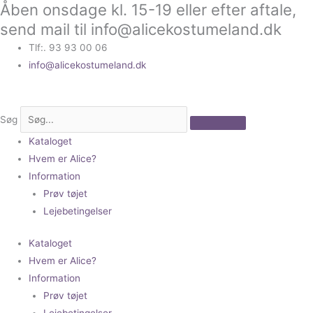
Åben onsdage kl. 15-19 eller efter aftale,
Gå
til
send mail til info@alicekostumeland.dk
indholdet
Tlf:. 93 93 00 06
info@alicekostumeland.dk
Søg
Kataloget
Hvem er Alice?
Information
Prøv tøjet
Lejebetingelser
Kataloget
Hvem er Alice?
Information
Prøv tøjet
Lejebetingelser