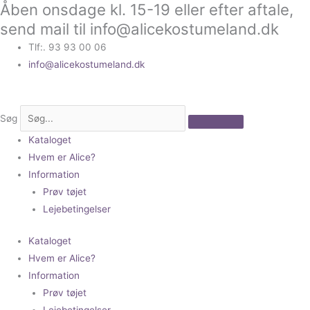
Åben onsdage kl. 15-19 eller efter aftale,
Gå
til
send mail til info@alicekostumeland.dk
indholdet
Tlf:. 93 93 00 06
info@alicekostumeland.dk
Søg
Kataloget
Hvem er Alice?
Information
Prøv tøjet
Lejebetingelser
Kataloget
Hvem er Alice?
Information
Prøv tøjet
Lejebetingelser