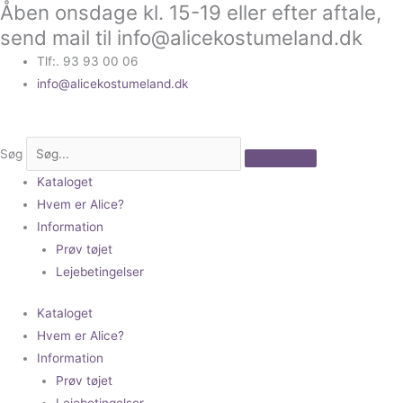
Åben onsdage kl. 15-19 eller efter aftale,
Gå
til
send mail til info@alicekostumeland.dk
indholdet
Tlf:. 93 93 00 06
info@alicekostumeland.dk
Søg
Kataloget
Hvem er Alice?
Information
Prøv tøjet
Lejebetingelser
Kataloget
Hvem er Alice?
Information
Prøv tøjet
Lejebetingelser