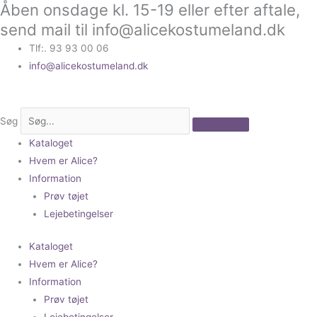
Åben onsdage kl. 15-19 eller efter aftale,
Gå
til
send mail til info@alicekostumeland.dk
indholdet
Tlf:. 93 93 00 06
info@alicekostumeland.dk
Søg
Kataloget
Hvem er Alice?
Information
Prøv tøjet
Lejebetingelser
Kataloget
Hvem er Alice?
Information
Prøv tøjet
Lejebetingelser