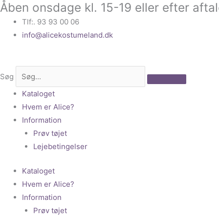
Åben onsdage kl. 15-19 eller efter afta
Gå
til
Tlf:. 93 93 00 06
indholdet
info@alicekostumeland.dk
Søg
Kataloget
Hvem er Alice?
Information
Prøv tøjet
Lejebetingelser
Kataloget
Hvem er Alice?
Information
Prøv tøjet