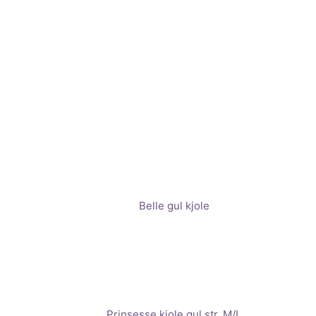
Belle gul kjole
Prinsesse kjole gul str. M/L