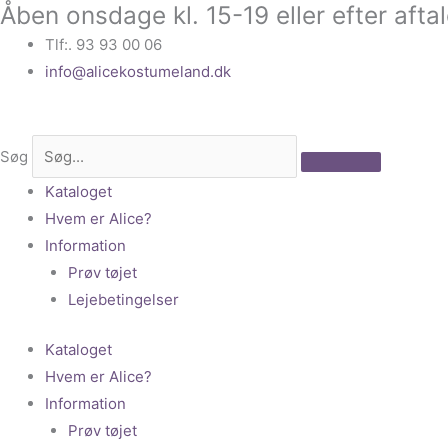
Åben onsdage kl. 15-19 eller efter afta
Gå
til
Tlf:. 93 93 00 06
indholdet
info@alicekostumeland.dk
Søg
Kataloget
Hvem er Alice?
Information
Prøv tøjet
Lejebetingelser
Kataloget
Hvem er Alice?
Information
Prøv tøjet