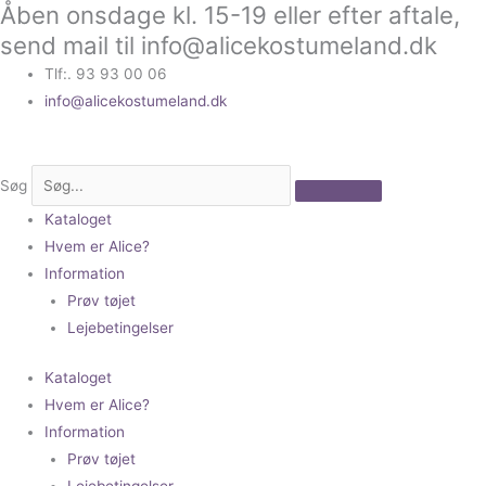
Åben onsdage kl. 15-19 eller efter aftale,
Gå
til
send mail til info@alicekostumeland.dk
indholdet
Tlf:. 93 93 00 06
info@alicekostumeland.dk
Søg
Kataloget
Hvem er Alice?
Information
Prøv tøjet
Lejebetingelser
Kataloget
Hvem er Alice?
Information
Prøv tøjet
Lejebetingelser