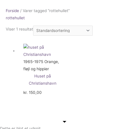
Forside
/ Varer tagged “rottehullet”
rottehullet
Viser 1 resultat
1965-1975 Orange,
fløjl og hippier
Huset på
Christianshavn
kr.
150,00
Dette er blot et udsnit