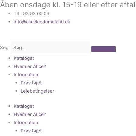
Åben onsdage kl. 15-19 eller efter afta
Gå
til
Tlf:. 93 93 00 06
indholdet
info@alicekostumeland.dk
Søg
Kataloget
Hvem er Alice?
Information
Prøv tøjet
Lejebetingelser
Kataloget
Hvem er Alice?
Information
Prøv tøjet