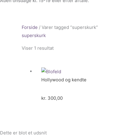
Åben onsdage kl. 15-19 eller efter aftale.
Forside
/ Varer tagged “superskurk”
superskurk
Viser 1 resultat
Hollywood og kendte
kr.
300,00
Dette er blot et udsnit