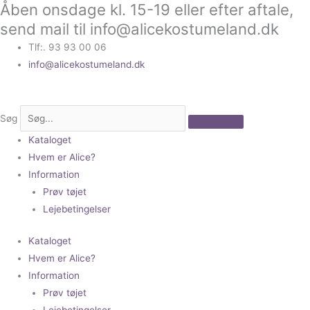
Åben onsdage kl. 15-19 eller efter aftale,
Gå
til
send mail til info@alicekostumeland.dk
indholdet
Tlf:. 93 93 00 06
info@alicekostumeland.dk
Søg
Kataloget
Hvem er Alice?
Information
Prøv tøjet
Lejebetingelser
Kataloget
Hvem er Alice?
Information
Prøv tøjet
Lejebetingelser