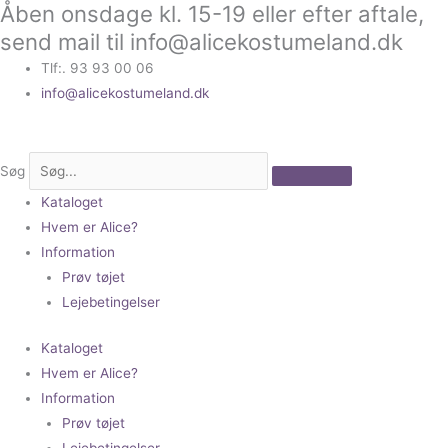
Åben onsdage kl. 15-19 eller efter aftale,
Gå
til
send mail til info@alicekostumeland.dk
indholdet
Tlf:. 93 93 00 06
info@alicekostumeland.dk
Søg
Kataloget
Hvem er Alice?
Information
Prøv tøjet
Lejebetingelser
Kataloget
Hvem er Alice?
Information
Prøv tøjet
Lejebetingelser