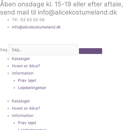
Åben onsdage kl. 15-19 eller efter aftale,
Gå
til
send mail til info@alicekostumeland.dk
indholdet
Tlf:. 93 93 00 06
info@alicekostumeland.dk
Søg
Kataloget
Hvem er Alice?
Information
Prøv tøjet
Lejebetingelser
Kataloget
Hvem er Alice?
Information
Prøv tøjet
Lejebetingelser