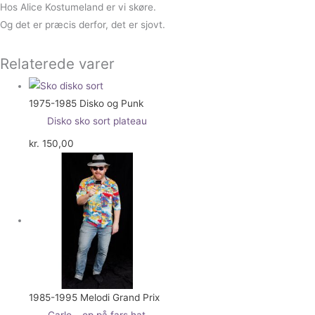
Hos Alice Kostumeland er vi skøre.
Og det er præcis derfor, det er sjovt.
Relaterede varer
1975-1985 Disko og Punk
Disko sko sort plateau
kr.
150,00
1985-1995 Melodi Grand Prix
Carlo – op på fars hat