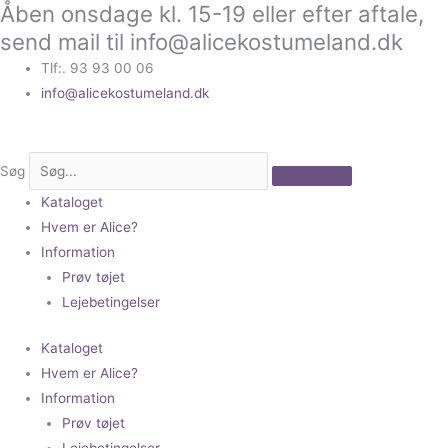
Åben onsdage kl. 15-19 eller efter aftale,
Gå
til
send mail til info@alicekostumeland.dk
indholdet
Tlf:. 93 93 00 06
info@alicekostumeland.dk
Søg
Kataloget
Hvem er Alice?
Information
Prøv tøjet
Lejebetingelser
Kataloget
Hvem er Alice?
Information
Prøv tøjet
Lejebetingelser