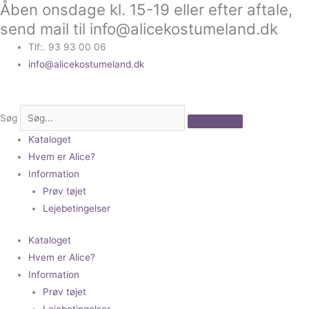
Åben onsdage kl. 15-19 eller efter aftale,
Gå
til
send mail til info@alicekostumeland.dk
indholdet
Tlf:. 93 93 00 06
info@alicekostumeland.dk
Søg
Kataloget
Hvem er Alice?
Information
Prøv tøjet
Lejebetingelser
Kataloget
Hvem er Alice?
Information
Prøv tøjet
Lejebetingelser