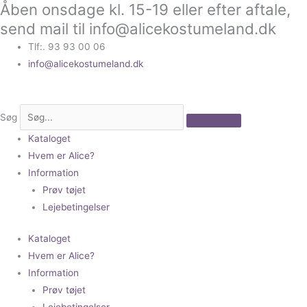
Åben onsdage kl. 15-19 eller efter aftale,
Gå
til
send mail til info@alicekostumeland.dk
indholdet
Tlf:. 93 93 00 06
info@alicekostumeland.dk
Søg
Kataloget
Hvem er Alice?
Information
Prøv tøjet
Lejebetingelser
Kataloget
Hvem er Alice?
Information
Prøv tøjet
Lejebetingelser