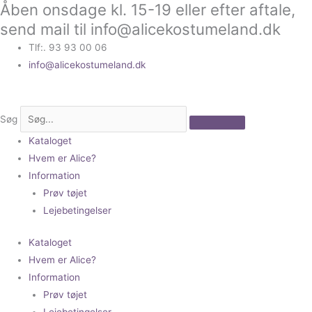
Åben onsdage kl. 15-19 eller efter aftale,
Gå
til
send mail til info@alicekostumeland.dk
indholdet
Tlf:. 93 93 00 06
info@alicekostumeland.dk
Søg
Kataloget
Hvem er Alice?
Information
Prøv tøjet
Lejebetingelser
Kataloget
Hvem er Alice?
Information
Prøv tøjet
Lejebetingelser