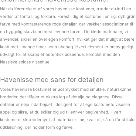
Når du ifører dig et af vores havenisse kostumer, træder du ind i en
verden af fantasi og folklore. Forestil dig et kostume i en rig, dyb grøn
farve med kontrasterende røde detaljer, der vækker associationer til
en hyggelig skovbund med levende farver. De bløde materialer, vi
anvender, sikrer en overlegen komfort, hvilket gør det muligt at bære
kostumet i mange timer uden ubehag. Hvert element er omhyggeligt
udvalgt for at skabe et autentisk udseende, komplet med den
klassiske spidse nissehue.
Havenisse med sans for detaljen
Vores havenisse kostumet er udsmykket med smukke, naturskønne
broderier, der tilføjer et ekstra lag af detalje og elegance. Disse
detaljer er nøje indarbejdet i designet for at øge kostumets visuelle
appel og sikre, at du skiller dig ud til enhver begivenhed. Hvert
kostume er skræddersyet af materialer i høj kvalitet, så du får stilfuld
udklædning, der holder form og farve.