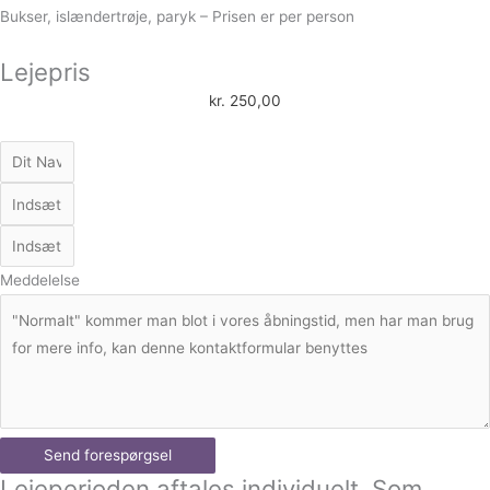
Bukser, islændertrøje, paryk – Prisen er per person
Lejepris
kr.
250,00
Meddelelse
Send forespørgsel
Lejeperioden aftales individuelt. Som