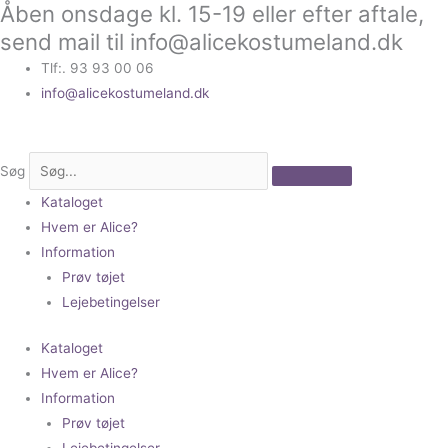
Åben onsdage kl. 15-19 eller efter aftale,
Gå
til
send mail til info@alicekostumeland.dk
indholdet
Tlf:. 93 93 00 06
info@alicekostumeland.dk
Søg
Kataloget
Hvem er Alice?
Information
Prøv tøjet
Lejebetingelser
Kataloget
Hvem er Alice?
Information
Prøv tøjet
Lejebetingelser