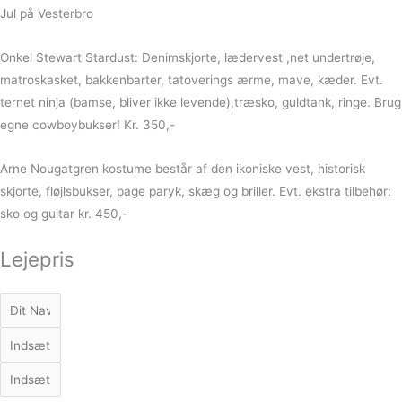
Jul på Vesterbro
Onkel Stewart Stardust: Denimskjorte, lædervest ,net undertrøje,
matroskasket, bakkenbarter, tatoverings ærme, mave, kæder. Evt.
ternet ninja (bamse, bliver ikke levende),træsko, guldtank, ringe. Brug
egne cowboybukser! Kr. 350,-
Arne Nougatgren kostume består af den ikoniske vest, historisk
skjorte, fløjlsbukser, page paryk, skæg og briller. Evt. ekstra tilbehør:
sko og guitar kr. 450,-
Lejepris