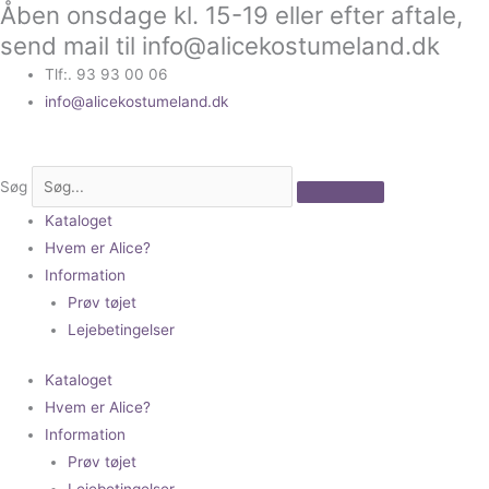
Åben onsdage kl. 15-19 eller efter aftale,
Gå
til
send mail til info@alicekostumeland.dk
indholdet
Tlf:. 93 93 00 06
info@alicekostumeland.dk
Søg
Kataloget
Hvem er Alice?
Information
Prøv tøjet
Lejebetingelser
Kataloget
Hvem er Alice?
Information
Prøv tøjet
Lejebetingelser