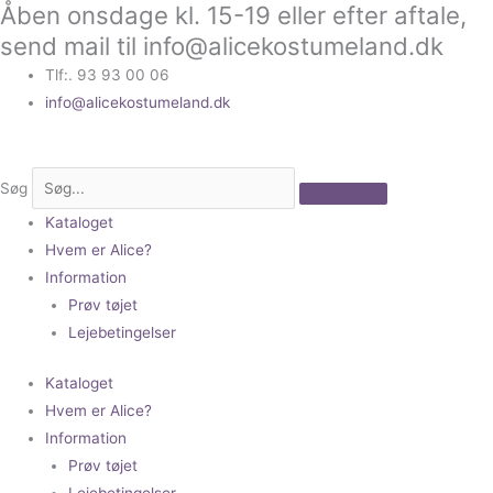
Åben onsdage kl. 15-19 eller efter aftale,
Gå
til
send mail til info@alicekostumeland.dk
indholdet
Tlf:. 93 93 00 06
info@alicekostumeland.dk
Søg
Kataloget
Hvem er Alice?
Information
Prøv tøjet
Lejebetingelser
Kataloget
Hvem er Alice?
Information
Prøv tøjet
Lejebetingelser