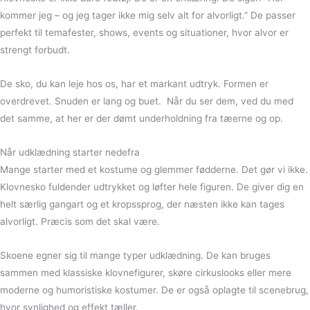
kommer jeg – og jeg tager ikke mig selv alt for alvorligt.” De passer
perfekt til temafester, shows, events og situationer, hvor alvor er
strengt forbudt.
De sko, du kan leje hos os, har et markant udtryk. Formen er
overdrevet. Snuden er lang og buet. Når du ser dem, ved du med
det samme, at her er der dømt underholdning fra tæerne og op.
Når udklædning starter nedefra
Mange starter med et kostume og glemmer fødderne. Det gør vi ikke.
Klovnesko fuldender udtrykket og løfter hele figuren. De giver dig en
helt særlig gangart og et kropssprog, der næsten ikke kan tages
alvorligt. Præcis som det skal være.
Skoene egner sig til mange typer udklædning. De kan bruges
sammen med klassiske klovnefigurer, skøre cirkuslooks eller mere
moderne og humoristiske kostumer. De er også oplagte til scenebrug,
hvor synlighed og effekt tæller.