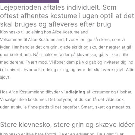
Lejeperioden aftales individuelt. Som
oftest afhentes kostume i ugen optil at det
skal bruges og afleveres efter brug
Klovnesko til udlejning hos Alice Kostumeland
Velkommen til Alice Kostumeland, hvor vi er lige så skøre, som vi
lyder. Her handler det om grin, glade skridt og sko, der nægter at gå
ubemærket hen. Når snakken falder på klovnesko, går vi ikke stille
med dørene. Tværtimod. Vi åbner dem på vid gab og inviterer dig ind
i et univers, hvor udklædning er leg, og hvor det skal være sjovt. Altid
sjovt.
Hos Alice Kostumeland tilbyder vi
udlejning
af kostumer og tilbehør.
Vi sælger ikke kostumer. Det betyder, at du kan få det vilde look,
uden at skulle finde plads til det bagefter. Smart, skørt og meget os.
Store klovnesko, store grin og skæve idéer
Klovnesko er ikke bare fodtøj. De er en erklæring. De siger: “Her