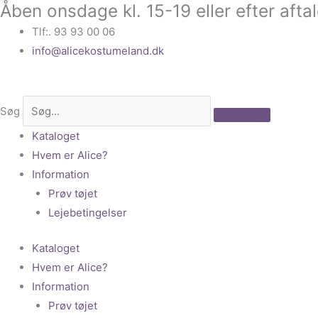
Åben onsdage kl. 15-19 eller efter afta
Gå
til
Tlf:. 93 93 00 06
indholdet
info@alicekostumeland.dk
Søg
Kataloget
Hvem er Alice?
Information
Prøv tøjet
Lejebetingelser
Kataloget
Hvem er Alice?
Information
Prøv tøjet