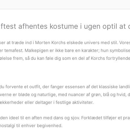
ftest afhentes kostume i ugen optil at 
ker at træde ind i Morten Korchs elskede univers med stil. Vore
ler temafest. Malkepigen er ikke bare en karakter; hun symboliser
ølelse frem, så du kan føle dig som en del af Korchs fortryllende
 forvente et outfit, der fanger essensen af det klassiske landli
rne er bløde og naturlige, med nuancer af grøn, blå og hvid, de
kkerheder eller deltager i festlige aktiviteter.
den ideel til en aften med dans og sjov. Forklædet tilføjer et pr
nostalgi til enhver begivenhed.