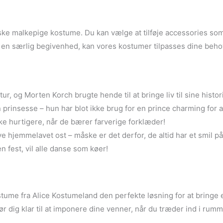
iske malkepige kostume. Du kan vælge at tilføje accessories som 
er en særlig begivenhed, kan vores kostumer tilpasses dine beho
, og Morten Korch brugte hende til at bringe liv til sine histori
rinsesse – hun har blot ikke brug for en prince charming for a
ke hurtigere, når de bærer farverige forklæder!
e hjemmelavet ost – måske er det derfor, de altid har et smil p
n fest, vil alle danse som køer!
ume fra Alice Kostumeland den perfekte løsning for at bringe et 
ør dig klar til at imponere dine venner, når du træder ind i rum