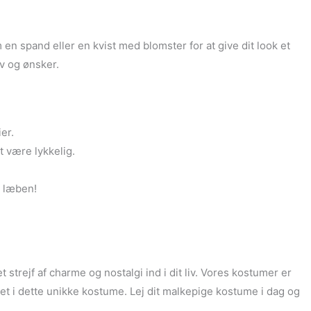
en spand eller en kvist med blomster for at give dit look et
v og ønsker.
er.
t være lykkelig.
å læben!
strejf af charme og nostalgi ind i dit liv. Vores kostumer er
met i dette unikke kostume. Lej dit malkepige kostume i dag og