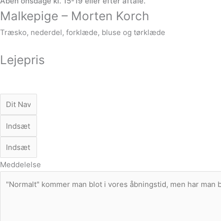
Åben onsdage kl. 15-19 eller efter aftale.
Malkepige – Morten Korch
Træsko, nederdel, forklæde, bluse og tørklæde
Lejepris
Meddelelse