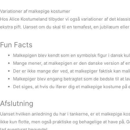
Variationer af malkepige kostumer
Hos Alice Kostumeland tilbyder vi også variationer af det klass
ekstra pift. Uanset om du skal til en temafest, en jubilæum ell
Fun Facts
Malkepigen blev kendt som en symbolsk figur i dansk kultur
Mange mener, at malkepigen er den danske version af en p
Der er ikke mange der ved, at malkepiger faktisk kan mal
Malkepiger blev engang betragtet som de bedste til at lav
Det siges, at hvis du ifører dig et malkepige kostume på e
Afslutning
Uanset hvilken anledning du har i tankerne, er et malkepige kost
ikke kun flotte, men også praktiske og behagelige at have på. G
lad eventyret begynde!