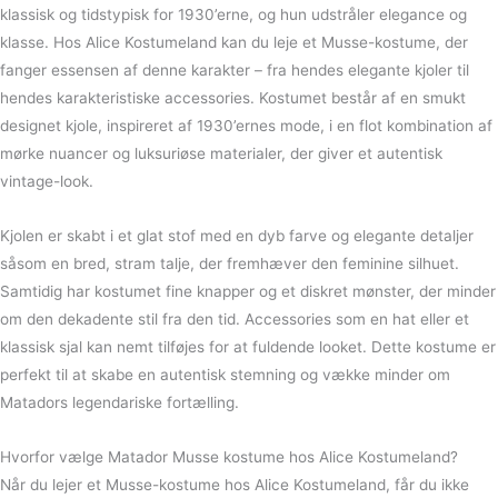
klassisk og tidstypisk for 1930’erne, og hun udstråler elegance og
klasse. Hos Alice Kostumeland kan du leje et Musse-kostume, der
fanger essensen af denne karakter – fra hendes elegante kjoler til
hendes karakteristiske accessories. Kostumet består af en smukt
designet kjole, inspireret af 1930’ernes mode, i en flot kombination af
mørke nuancer og luksuriøse materialer, der giver et autentisk
vintage-look.
Kjolen er skabt i et glat stof med en dyb farve og elegante detaljer
såsom en bred, stram talje, der fremhæver den feminine silhuet.
Samtidig har kostumet fine knapper og et diskret mønster, der minder
om den dekadente stil fra den tid. Accessories som en hat eller et
klassisk sjal kan nemt tilføjes for at fuldende looket. Dette kostume er
perfekt til at skabe en autentisk stemning og vække minder om
Matadors legendariske fortælling.
Hvorfor vælge Matador Musse kostume hos Alice Kostumeland?
Når du lejer et Musse-kostume hos Alice Kostumeland, får du ikke