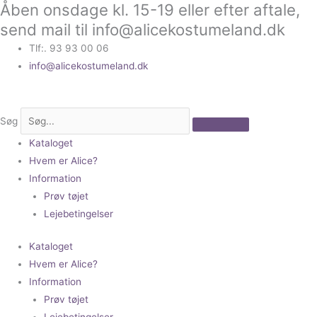
Åben onsdage kl. 15-19 eller efter aftale,
Gå
til
send mail til info@alicekostumeland.dk
indholdet
Tlf:. 93 93 00 06
info@alicekostumeland.dk
Søg
Kataloget
Hvem er Alice?
Information
Prøv tøjet
Lejebetingelser
Kataloget
Hvem er Alice?
Information
Prøv tøjet
Lejebetingelser