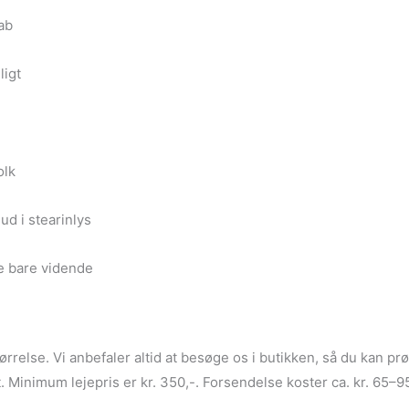
ab
ligt
olk
ud i stearinlys
e bare vidende
rrelse. Vi anbefaler altid at besøge os i butikken, så du kan pr
Minimum lejepris er kr. 350,-. Forsendelse koster ca. kr. 65–9