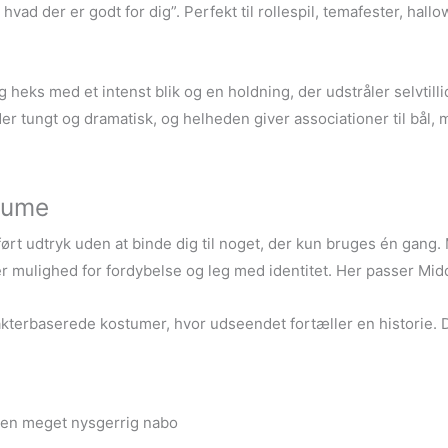
hvad der er godt for dig”. Perfekt til rollespil, temafester, hall
g heks med et intenst blik og en holdning, der udstråler selvt
r tungt og dramatisk, og helheden giver associationer til bål, 
tume
ørt udtryk uden at binde dig til noget, der kun bruges én gang
 mulighed for fordybelse og leg med identitet. Her passer Midd
terbaserede kostumer, hvor udseendet fortæller en historie. Det 
 en meget nysgerrig nabo