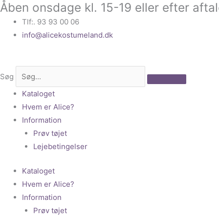
Åben onsdage kl. 15-19 eller efter afta
Gå
til
Tlf:. 93 93 00 06
indholdet
info@alicekostumeland.dk
Søg
Kataloget
Hvem er Alice?
Information
Prøv tøjet
Lejebetingelser
Kataloget
Hvem er Alice?
Information
Prøv tøjet