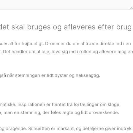
det skal bruges og afleveres efter brug
elv alt for højtideligt. Drømmer du om at træde direkte ind i en
Det handler om at leje, leve sig ind i rollen og aflevere magien
også når stemningen er lidt dyster og hekseagtig.
atiske. Inspirationen er hentet fra fortællinger om kloge
grin, men en stemning, der føles ægte og lidt urovækkende.
og dragende. Silhuetten er markant, og detaljerne giver indtryk