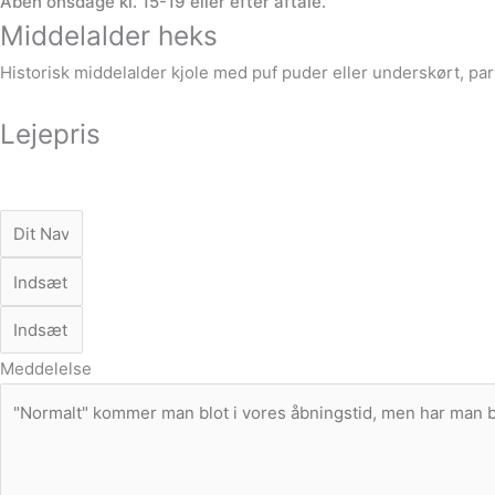
Åben onsdage kl. 15-19 eller efter aftale.
Middelalder heks
Historisk middelalder kjole med puf puder eller underskørt, par
Lejepris
Meddelelse