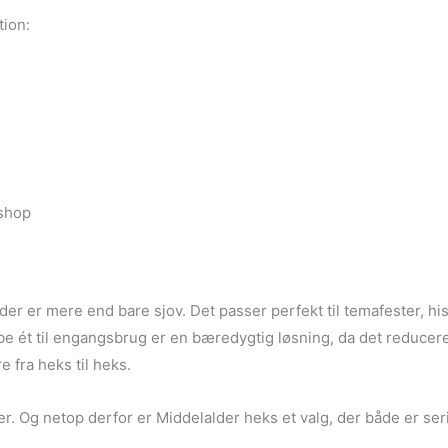
tion:
eshop
der er mere end bare sjov. Det passer perfekt til temafester, hi
købe ét til engangsbrug er en bæredygtig løsning, da det reduce
 fra heks til heks.
r. Og netop derfor er Middelalder heks et valg, der både er seri