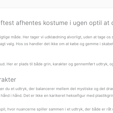
ftest afhentes kostume i ugen optil at 
gtige måde. Her tager vi udklædning alvorligt, uden at tage os s
agt valg. Hos os handler det ikke om at købe og gemme i skabet. 
 ud. Her er plads til både grin, karakter og gennemført udtryk, 
rakter
r du et udtryk, der balancerer mellem det mystiske og det dram
gik hånd i hånd. Det er ikke en karikeret heksefigur med plastik
pil, hvor nuancerne spiller sammen i et udtryk, der både er råt 