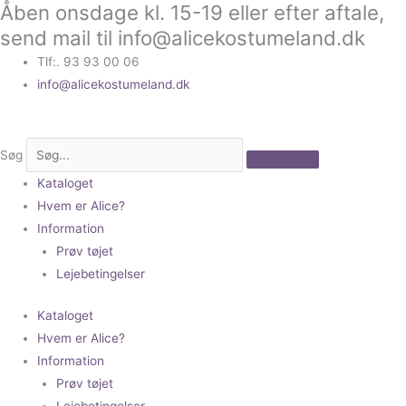
Åben onsdage kl. 15-19 eller efter aftale,
Gå
til
send mail til info@alicekostumeland.dk
indholdet
Tlf:. 93 93 00 06
info@alicekostumeland.dk
Søg
Kataloget
Hvem er Alice?
Information
Prøv tøjet
Lejebetingelser
Kataloget
Hvem er Alice?
Information
Prøv tøjet
Lejebetingelser