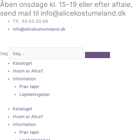
Åben onsdage kl. 15-19 eller efter aftale,
Gå
til
send mail til info@alicekostumeland.dk
indholdet
Tlf:. 93 93 00 06
info@alicekostumeland.dk
Søg
Kataloget
Hvem er Alice?
Information
Prøv tøjet
Lejebetingelser
Kataloget
Hvem er Alice?
Information
Prøv tøjet
Lejebetingelser