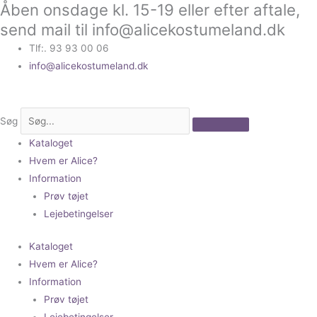
Åben onsdage kl. 15-19 eller efter aftale,
Gå
til
send mail til info@alicekostumeland.dk
indholdet
Tlf:. 93 93 00 06
info@alicekostumeland.dk
Søg
Kataloget
Hvem er Alice?
Information
Prøv tøjet
Lejebetingelser
Kataloget
Hvem er Alice?
Information
Prøv tøjet
Lejebetingelser