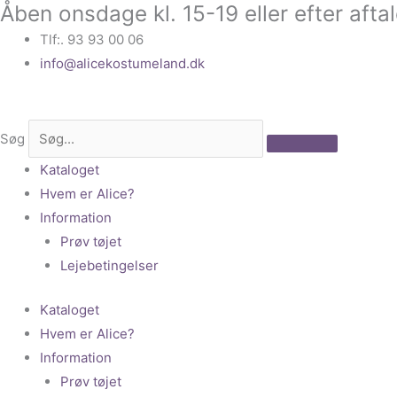
Åben onsdage kl. 15-19 eller efter afta
Gå
til
Tlf:. 93 93 00 06
indholdet
info@alicekostumeland.dk
Søg
Kataloget
Hvem er Alice?
Information
Prøv tøjet
Lejebetingelser
Kataloget
Hvem er Alice?
Information
Prøv tøjet