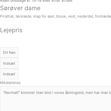
Åben onsdage kl. 15-19 eller efter aftale.
Sørøver dame
Pirathat, tørklæde, klap for øjet, bluse, vest, nederdel, forklæd
Lejepris
Meddelelse