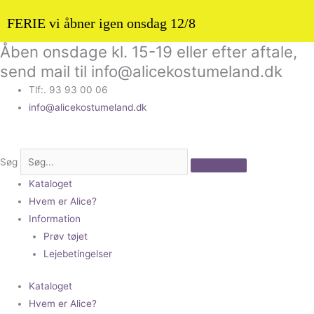
FERIE vi åbner igen onsdag 12/8
Åben onsdage kl. 15-19 eller efter aftale,
Gå
til
send mail til info@alicekostumeland.dk
indholdet
Tlf:. 93 93 00 06
info@alicekostumeland.dk
Søg
Kataloget
Hvem er Alice?
Information
Prøv tøjet
Lejebetingelser
Kataloget
Hvem er Alice?