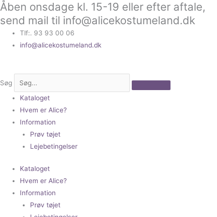
Åben onsdage kl. 15-19 eller efter aftale,
Gå
til
send mail til info@alicekostumeland.dk
indholdet
Tlf:. 93 93 00 06
info@alicekostumeland.dk
Søg
Kataloget
Hvem er Alice?
Information
Prøv tøjet
Lejebetingelser
Kataloget
Hvem er Alice?
Information
Prøv tøjet
Lejebetingelser