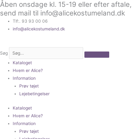
Åben onsdage kl. 15-19 eller efter aftale,
Gå
til
send mail til info@alicekostumeland.dk
indholdet
Tlf:. 93 93 00 06
info@alicekostumeland.dk
Søg
Kataloget
Hvem er Alice?
Information
Prøv tøjet
Lejebetingelser
Kataloget
Hvem er Alice?
Information
Prøv tøjet
Lejebetingelser