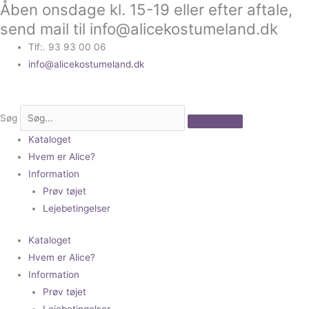
Åben onsdage kl. 15-19 eller efter aftale,
Gå
til
send mail til info@alicekostumeland.dk
indholdet
Tlf:. 93 93 00 06
info@alicekostumeland.dk
Søg
Kataloget
Hvem er Alice?
Information
Prøv tøjet
Lejebetingelser
Kataloget
Hvem er Alice?
Information
Prøv tøjet
Lejebetingelser