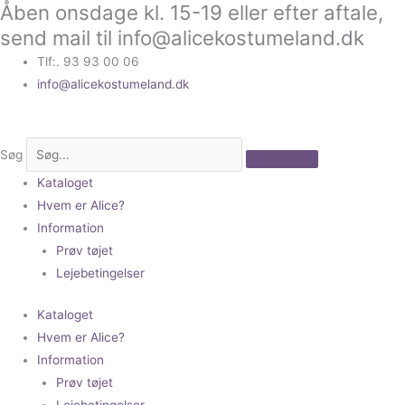
Åben onsdage kl. 15-19 eller efter aftale,
Gå
til
send mail til info@alicekostumeland.dk
indholdet
Tlf:. 93 93 00 06
info@alicekostumeland.dk
Søg
Kataloget
Hvem er Alice?
Information
Prøv tøjet
Lejebetingelser
Kataloget
Hvem er Alice?
Information
Prøv tøjet
Lejebetingelser