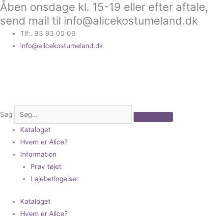
Åben onsdage kl. 15-19 eller efter aftale,
Gå
til
send mail til info@alicekostumeland.dk
indholdet
Tlf:. 93 93 00 06
info@alicekostumeland.dk
Søg
Kataloget
Hvem er Alice?
Information
Prøv tøjet
Lejebetingelser
Kataloget
Hvem er Alice?