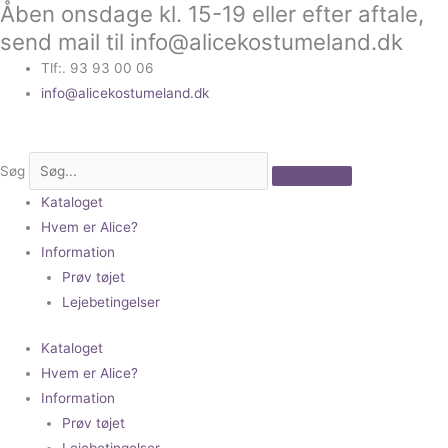
Åben onsdage kl. 15-19 eller efter aftale,
Gå
til
send mail til info@alicekostumeland.dk
indholdet
Tlf:. 93 93 00 06
info@alicekostumeland.dk
Søg
Kataloget
Hvem er Alice?
Information
Prøv tøjet
Lejebetingelser
Kataloget
Hvem er Alice?
Information
Prøv tøjet
Lejebetingelser