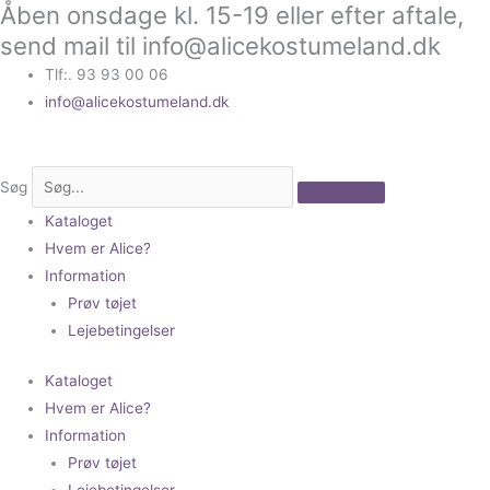
Åben onsdage kl. 15-19 eller efter aftale,
Gå
til
send mail til info@alicekostumeland.dk
indholdet
Tlf:. 93 93 00 06
info@alicekostumeland.dk
Søg
Kataloget
Hvem er Alice?
Information
Prøv tøjet
Lejebetingelser
Kataloget
Hvem er Alice?
Information
Prøv tøjet
Lejebetingelser