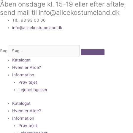
Åben onsdage kl. 15-19 eller efter aftale,
Gå
til
send mail til info@alicekostumeland.dk
indholdet
Tlf:. 93 93 00 06
info@alicekostumeland.dk
Søg
Kataloget
Hvem er Alice?
Information
Prøv tøjet
Lejebetingelser
Kataloget
Hvem er Alice?
Information
Prøv tøjet
Lejebetingelser