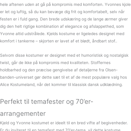
hele aftenen uden at gå på kompromis med komforten. Yvonnes kjole
er let og luftig, så du kan bevæge dig frit og komfortabelt, selv når
festen er i fuld gang. Den brede udskæring og de lange ærmer giver
dig den helt rigtige kombination af elegance og afslappethed, som
Yvonne altid udstrålede. Kjelds kostume er ligeledes designet med
komfort i tankerne – skjorten er lavet af et blødt, åndbart stof..
Selvom disse kostumer er designet med et humoristisk og nostalgisk
twist, går de ikke på kompromis med kvaliteten. Stoffernes
holdbarhed og den præcise gengivelse af detaljerne fra Olsen-
banden-universet gør dette sæt til et af de mest populære valg hos
Alice Kostumeland, når det kommer til klassisk dansk udklædning.
Perfekt til temafester og 70’er-
arrangementer
Kjeld og Yvonne kostumet er ideelt til en bred vifte af begivenheder.
Er du inviteret til en temafest med 70’er-tema, vil dette kostume