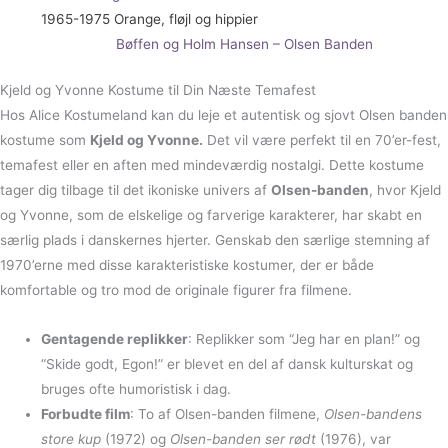
1965-1975 Orange, fløjl og hippier
Bøffen og Holm Hansen – Olsen Banden
Kjeld og Yvonne Kostume til Din Næste Temafest
Hos Alice Kostumeland kan du leje et autentisk og sjovt Olsen banden
kostume som
Kjeld og Yvonne.
Det vil være perfekt til en 70’er-fest,
temafest eller en aften med mindeværdig nostalgi. Dette kostume
tager dig tilbage til det ikoniske univers af
Olsen-banden
, hvor Kjeld
og Yvonne, som de elskelige og farverige karakterer, har skabt en
særlig plads i danskernes hjerter. Genskab den særlige stemning af
1970’erne med disse karakteristiske kostumer, der er både
komfortable og tro mod de originale figurer fra filmene.
Gentagende replikker
: Replikker som “Jeg har en plan!” og
“Skide godt, Egon!” er blevet en del af dansk kulturskat og
bruges ofte humoristisk i dag.
Forbudte film
: To af Olsen-banden filmene,
Olsen-bandens
store kup
(1972) og
Olsen-banden ser rødt
(1976), var