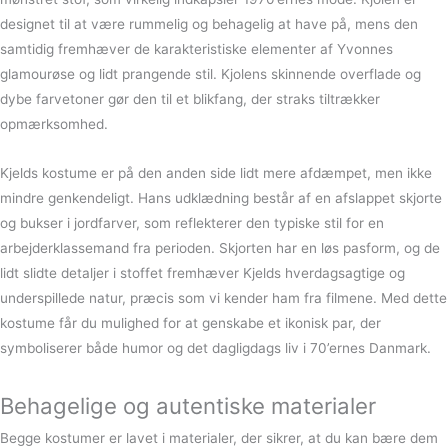
designet til at være rummelig og behagelig at have på, mens den
samtidig fremhæver de karakteristiske elementer af Yvonnes
glamourøse og lidt prangende stil. Kjolens skinnende overflade og
dybe farvetoner gør den til et blikfang, der straks tiltrækker
opmærksomhed.
Kjelds kostume er på den anden side lidt mere afdæmpet, men ikke
mindre genkendeligt. Hans udklædning består af en afslappet skjorte
og bukser i jordfarver, som reflekterer den typiske stil for en
arbejderklassemand fra perioden. Skjorten har en løs pasform, og de
lidt slidte detaljer i stoffet fremhæver Kjelds hverdagsagtige og
underspillede natur, præcis som vi kender ham fra filmene. Med dette
kostume får du mulighed for at genskabe et ikonisk par, der
symboliserer både humor og det dagligdags liv i 70’ernes Danmark.
Behagelige og autentiske materialer
Begge kostumer er lavet i materialer, der sikrer, at du kan bære dem