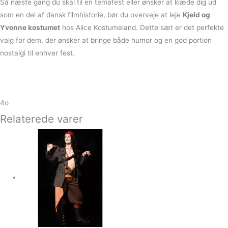
Så næste gang du skal til en temafest eller ønsker at klæde dig ud
som en del af dansk filmhistorie, bør du overveje at leje
Kjeld og
Yvonne kostumet
hos Alice Kostumeland. Dette sæt er det perfekte
valg for dem, der ønsker at bringe både humor og en god portion
nostalgi til enhver fest.
4o
Relaterede varer