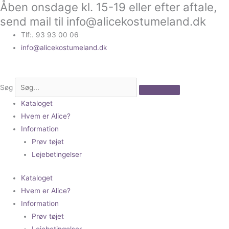
Åben onsdage kl. 15-19 eller efter aftale,
Gå
til
send mail til info@alicekostumeland.dk
indholdet
Tlf:. 93 93 00 06
info@alicekostumeland.dk
Søg
Kataloget
Hvem er Alice?
Information
Prøv tøjet
Lejebetingelser
Kataloget
Hvem er Alice?
Information
Prøv tøjet
Lejebetingelser